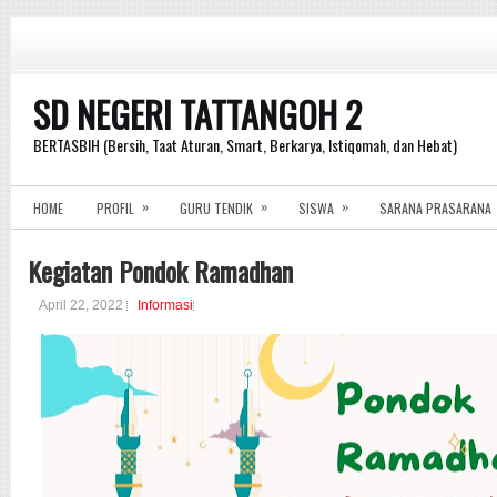
SD NEGERI TATTANGOH 2
BERTASBIH (Bersih, Taat Aturan, Smart, Berkarya, Istiqomah, dan Hebat)
»
»
»
HOME
PROFIL
GURU TENDIK
SISWA
SARANA PRASARANA
Kegiatan Pondok Ramadhan
April 22, 2022
Informasi